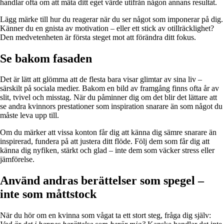
handlar ofta om att mäta ditt eget värde utifrån någon annans resultat.
Lägg märke till hur du reagerar när du ser något som imponerar på dig.
Känner du en gnista av motivation – eller ett stick av otillräcklighet?
Den medvetenheten är första steget mot att förändra ditt fokus.
Se bakom fasaden
Det är lätt att glömma att de flesta bara visar glimtar av sina liv –
särskilt på sociala medier. Bakom en bild av framgång finns ofta år av
slit, tvivel och misstag. När du påminner dig om det blir det lättare att
se andra kvinnors prestationer som inspiration snarare än som något du
måste leva upp till.
Om du märker att vissa konton får dig att känna dig sämre snarare än
inspirerad, fundera på att justera ditt flöde. Följ dem som får dig att
känna dig nyfiken, stärkt och glad – inte dem som väcker stress eller
jämförelse.
Använd andras berättelser som spegel –
inte som måttstock
När du hör om en kvinna som vågat ta ett stort steg, fråga dig själv: