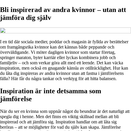
Bli inspirerad av andra kvinnor – utan att
jämföra dig själv
I en tid där sociala medier, poddar och magasin är fyllda av berättelser
om framgångsrika kvinnor kan det kännas både peppande och
överväldigande. Vi möter dagligen kvinnor som startar företag,
springer maraton, byter karriär eller lyckas kombinera jobb och
familjeliv – och som verkar göra allt med ett leende. Det kan väcka
inspiration, men också en gnagande känsla av otillräcklighet. Hur kan
du låta dig inspireras av andra kvinnor utan att fastna i jämförelsens
fälla? Här får du några tankar och verktyg för att hitta balansen.
Inspiration är inte detsamma som
jämförelse
När du ser en kvinna som uppnår något du beundrar är det naturligt att
spegla dig i henne. Men det finns en viktig skillnad mellan att bli
inspirerad och att jämföra sig. Inspiration handlar om att låta sig
beröras – att se möjligheter för vad du själv kan skapa. Jämförelse