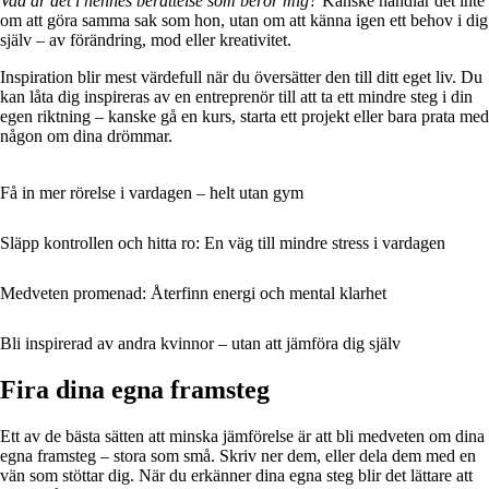
Vad är det i hennes berättelse som berör mig?
Kanske handlar det inte
om att göra samma sak som hon, utan om att känna igen ett behov i dig
själv – av förändring, mod eller kreativitet.
Inspiration blir mest värdefull när du översätter den till ditt eget liv. Du
kan låta dig inspireras av en entreprenör till att ta ett mindre steg i din
egen riktning – kanske gå en kurs, starta ett projekt eller bara prata med
någon om dina drömmar.
Få in mer rörelse i vardagen – helt utan gym
Släpp kontrollen och hitta ro: En väg till mindre stress i vardagen
Medveten promenad: Återfinn energi och mental klarhet
Bli inspirerad av andra kvinnor – utan att jämföra dig själv
Fira dina egna framsteg
Ett av de bästa sätten att minska jämförelse är att bli medveten om dina
egna framsteg – stora som små. Skriv ner dem, eller dela dem med en
vän som stöttar dig. När du erkänner dina egna steg blir det lättare att