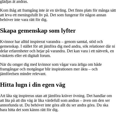
glädjas åt andras.
Kom ihåg att framgång inte är en tävling. Det finns plats för många sätt
att leva ett meningsfullt liv på. Det som fungerar för någon annan
behöver inte vara rätt för dig.
Skapa gemenskap som lyfter
Kvinnor har alltid inspirerat varandra – genom samtal, stöd och
gemenskap. I stället för att jämföra dig med andra, sök relationer där ni
delar erfarenheter och hejar på varandra. Det kan vara i ett nätverk, en
vänkrets eller ett digitalt forum.
När du omger dig med kvinnor som vågar vara ärliga om både
framgångar och motgångar blir inspirationen mer äkta – och
jämförelsen mindre relevant.
Hitta lugn i din egen väg
Att låta sig inspireras utan att jämföra kräver övning. Det handlar om
att lita på att din väg är lika värdefull som andras – även om den ser
annorlunda ut. Du behöver inte göra allt du ser andra göra. Du ska
bara hitta det som känns rätt för dig.