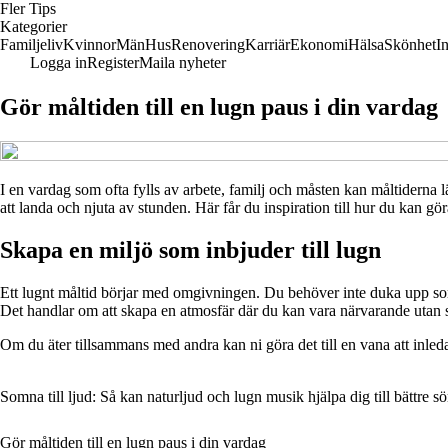
Fler Tips
Kategorier
Familjeliv
Kvinnor
Män
Hus
Renovering
Karriär
Ekonomi
Hälsa
Skönhet
I
Logga in
Register
Maila nyheter
Gör måltiden till en lugn paus i din vardag
I en vardag som ofta fylls av arbete, familj och måsten kan måltiderna l
att landa och njuta av stunden. Här får du inspiration till hur du kan gö
Skapa en miljö som inbjuder till lugn
Ett lugnt måltid börjar med omgivningen. Du behöver inte duka upp som t
Det handlar om att skapa en atmosfär där du kan vara närvarande utan s
Om du äter tillsammans med andra kan ni göra det till en vana att inleda
Somna till ljud: Så kan naturljud och lugn musik hjälpa dig till bättre 
Gör måltiden till en lugn paus i din vardag