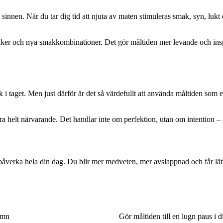
 sinnen. När du tar dig tid att njuta av maten stimuleras smak, syn, luk
saker och nya smakkombinationer. Det gör måltiden mer levande och insp
 i taget. Men just därför är det så värdefullt att använda måltiden som en
a helt närvarande. Det handlar inte om perfektion, utan om intention – att
åverka hela din dag. Du blir mer medveten, mer avslappnad och får lättar
sömn
Gör måltiden till en lugn paus i 