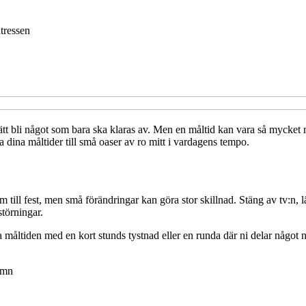
ntressen
ätt bli något som bara ska klaras av. Men en måltid kan vara så mycket me
ra dina måltider till små oaser av ro mitt i vardagens tempo.
ill fest, men små förändringar kan göra stor skillnad. Stäng av tv:n, lä
törningar.
 måltiden med en kort stunds tystnad eller en runda där ni delar något ni
sömn