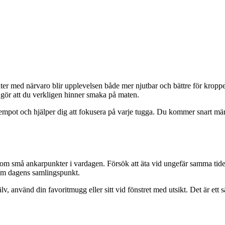
äter med närvaro blir upplevelsen både mer njutbar och bättre för kropp
 gör att du verkligen hinner smaka på maten.
 tempot och hjälper dig att fokusera på varje tugga. Du kommer snart mä
som små ankarpunkter i vardagen. Försök att äta vid ungefär samma tider 
som dagens samlingspunkt.
, använd din favoritmugg eller sitt vid fönstret med utsikt. Det är ett 