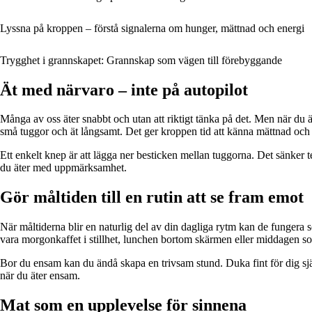
Lyssna på kroppen – förstå signalerna om hunger, mättnad och energi
Trygghet i grannskapet: Grannskap som vägen till förebyggande
Ät med närvaro – inte på autopilot
Många av oss äter snabbt och utan att riktigt tänka på det. Men när du 
små tuggor och ät långsamt. Det ger kroppen tid att känna mättnad och
Ett enkelt knep är att lägga ner besticken mellan tuggorna. Det sänker
du äter med uppmärksamhet.
Gör måltiden till en rutin att se fram emot
När måltiderna blir en naturlig del av din dagliga rytm kan de fungera 
vara morgonkaffet i stillhet, lunchen bortom skärmen eller middagen 
Bor du ensam kan du ändå skapa en trivsam stund. Duka fint för dig själv
när du äter ensam.
Mat som en upplevelse för sinnena