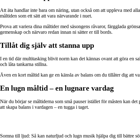
Att äta handlar inte bara om näring, utan också om att uppleva med alla
måltiden som ett sätt att vara närvarande i nuet.
Prova att variera dina måltider med säsongens råvaror, färgglada grön
gemenskap och närvaro redan innan ni sätter er till bords.
Tillåt dig själv att stanna upp
I en tid där multitasking blivit norm kan det kännas ovant att göra en sak
och låta tankarna stillna.
Även en kort måltid kan ge en känsla av balans om du tillåter dig att var
En lugn måltid – en lugnare vardag
När du börjar se måltiderna som små pauser istället för måsten kan det p
att skapa balans i vardagen – en tugga i taget.
Somna till ljud: Så kan naturljud och lugn musik hjälpa dig till bättre 