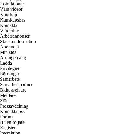
Instruktioner
Våra videor
Kunskap
Kunskapsbas
Kontakta
Värdering
Arbetsannonser
Skicka information
Abonnent
Min sida
Arrangemang
Ladda
Privilegier
Lösningar
Samarbete
Samarbetspartner
Bidragsgivare
Medlare
Stöd
Pressavdelning
Kontakta oss
Forum
Bli en följare
Register
Interaktion