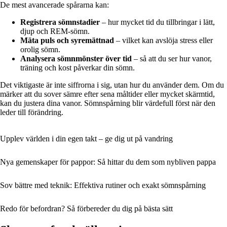
De mest avancerade spårarna kan:
Registrera sömnstadier
– hur mycket tid du tillbringar i lätt,
djup och REM-sömn.
Mäta puls och syremättnad
– vilket kan avslöja stress eller
orolig sömn.
Analysera sömnmönster över tid
– så att du ser hur vanor,
träning och kost påverkar din sömn.
Det viktigaste är inte siffrorna i sig, utan hur du använder dem. Om du
märker att du sover sämre efter sena måltider eller mycket skärmtid,
kan du justera dina vanor. Sömnspårning blir värdefull först när den
leder till förändring.
Upplev världen i din egen takt – ge dig ut på vandring
Nya gemenskaper för pappor: Så hittar du dem som nybliven pappa
Sov bättre med teknik: Effektiva rutiner och exakt sömnspårning
Redo för befordran? Så förbereder du dig på bästa sätt