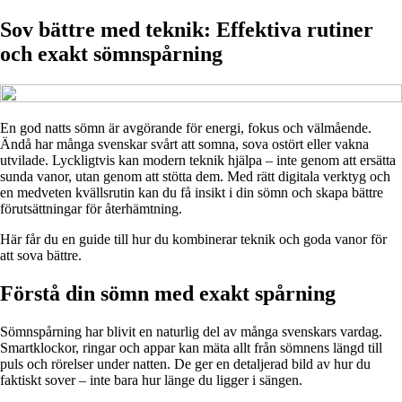
Sov bättre med teknik: Effektiva rutiner
och exakt sömnspårning
En god natts sömn är avgörande för energi, fokus och välmående.
Ändå har många svenskar svårt att somna, sova ostört eller vakna
utvilade. Lyckligtvis kan modern teknik hjälpa – inte genom att ersätta
sunda vanor, utan genom att stötta dem. Med rätt digitala verktyg och
en medveten kvällsrutin kan du få insikt i din sömn och skapa bättre
förutsättningar för återhämtning.
Här får du en guide till hur du kombinerar teknik och goda vanor för
att sova bättre.
Förstå din sömn med exakt spårning
Sömnspårning har blivit en naturlig del av många svenskars vardag.
Smartklockor, ringar och appar kan mäta allt från sömnens längd till
puls och rörelser under natten. De ger en detaljerad bild av hur du
faktiskt sover – inte bara hur länge du ligger i sängen.