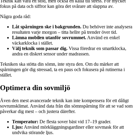
Teknik kan vara ett stöd, men också en källa till stress. För mycket
fokus på data och siffror kan göra det svårare att slappna av.
Några goda råd:
Låt spårningen ske i bakgrunden.
Du behöver inte analysera
resultaten varje morgon – titta hellre på trender över tid.
Lämna mobilen utanför sovrummet.
Använd en enkel
väckarklocka i stället.
Välj teknik som passar dig.
Vissa föredrar en smartklocka,
andra en diskret sensor under madrassen.
Tekniken ska stötta din sömn, inte styra den. Om du märker att
spårningen gör dig stressad, ta en paus och fokusera på rutinerna i
stället.
Optimera din sovmiljö
Även den mest avancerade teknik kan inte kompensera för ett dåligt
sovrumsklimat. Använd data från din sömnspårning för att se vad som
påverkar dig mest – och justera därefter.
Temperatur:
De flesta sover bäst vid 17–19 grader.
Ljus:
Använd mörkläggningsgardiner eller sovmask för att
undvika störande ljus.