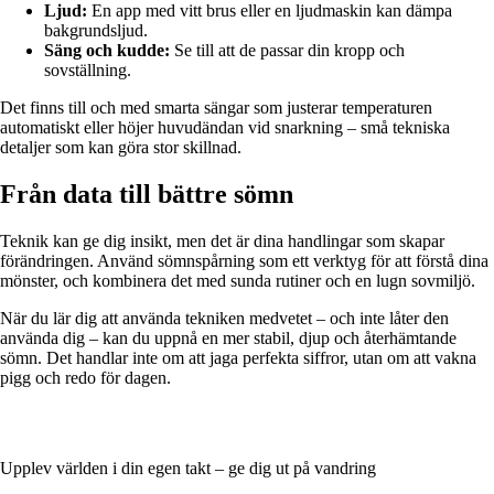
Ljud:
En app med vitt brus eller en ljudmaskin kan dämpa
bakgrundsljud.
Säng och kudde:
Se till att de passar din kropp och
sovställning.
Det finns till och med smarta sängar som justerar temperaturen
automatiskt eller höjer huvudändan vid snarkning – små tekniska
detaljer som kan göra stor skillnad.
Från data till bättre sömn
Teknik kan ge dig insikt, men det är dina handlingar som skapar
förändringen. Använd sömnspårning som ett verktyg för att förstå dina
mönster, och kombinera det med sunda rutiner och en lugn sovmiljö.
När du lär dig att använda tekniken medvetet – och inte låter den
använda dig – kan du uppnå en mer stabil, djup och återhämtande
sömn. Det handlar inte om att jaga perfekta siffror, utan om att vakna
pigg och redo för dagen.
Upplev världen i din egen takt – ge dig ut på vandring