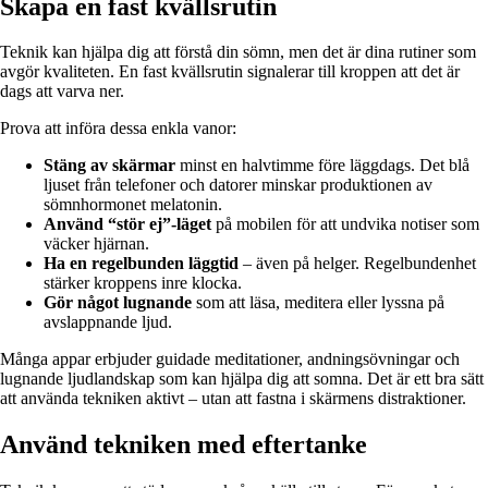
Skapa en fast kvällsrutin
Teknik kan hjälpa dig att förstå din sömn, men det är dina rutiner som
avgör kvaliteten. En fast kvällsrutin signalerar till kroppen att det är
dags att varva ner.
Prova att införa dessa enkla vanor:
Stäng av skärmar
minst en halvtimme före läggdags. Det blå
ljuset från telefoner och datorer minskar produktionen av
sömnhormonet melatonin.
Använd “stör ej”-läget
på mobilen för att undvika notiser som
väcker hjärnan.
Ha en regelbunden läggtid
– även på helger. Regelbundenhet
stärker kroppens inre klocka.
Gör något lugnande
som att läsa, meditera eller lyssna på
avslappnande ljud.
Många appar erbjuder guidade meditationer, andningsövningar och
lugnande ljudlandskap som kan hjälpa dig att somna. Det är ett bra sätt
att använda tekniken aktivt – utan att fastna i skärmens distraktioner.
Använd tekniken med eftertanke